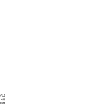
t.)
kai
kan