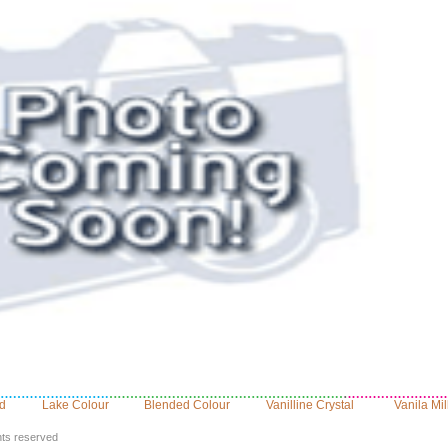
d
Lake Colour
Blended Colour
Vanilline Crystal
Vanila Mi
hts reserved